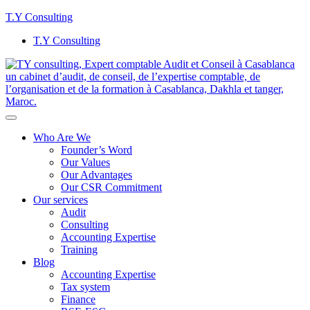
T.Y Consulting
T.Y Consulting
Who Are We
Founder’s Word
Our Values
Our Advantages
Our CSR Commitment
Our services
Audit
Consulting
Accounting Expertise
Training
Blog
Accounting Expertise
Tax system
Finance