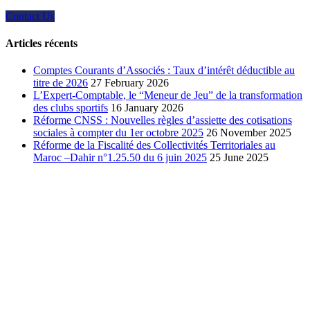
Contact Us
Articles récents
Comptes Courants d’Associés : Taux d’intérêt déductible au
titre de 2026
27 February 2026
L’Expert-Comptable, le “Meneur de Jeu” de la transformation
des clubs sportifs
16 January 2026
Réforme CNSS : Nouvelles règles d’assiette des cotisations
sociales à compter du 1er octobre 2025
26 November 2025
Réforme de la Fiscalité des Collectivités Territoriales au
Maroc –Dahir n°1.25.50 du 6 juin 2025
25 June 2025