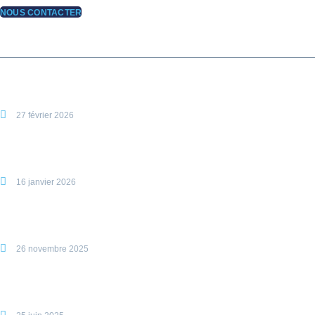
NOUS CONTACTER
ARTICLES RÉCENTS
Comptes Courants d’Associés : Taux d’intérêt déductible au titre de
2026
27 février 2026
L’Expert-Comptable, le “Meneur de Jeu” de la transformation des
clubs sportifs
16 janvier 2026
Réforme CNSS : Nouvelles règles d’assiette des cotisations sociales à
compter du 1er octobre 2025
26 novembre 2025
Réforme de la Fiscalité des Collectivités Territoriales au Maroc –Dahir
n°1.25.50 du 6 juin 2025