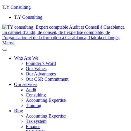
T.Y Consulting
T.Y Consulting
Who Are We
Founder’s Word
Our Values
Our Advantages
Our CSR Commitment
Our services
Audit
Consulting
Accounting Expertise
Training
Blog
Accounting Expertise
Tax system
Finance