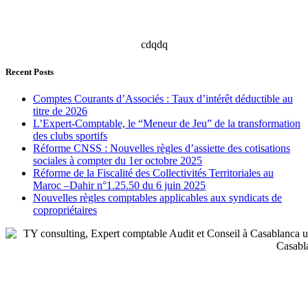
cdqdq
Recent Posts
Comptes Courants d’Associés : Taux d’intérêt déductible au
titre de 2026
L’Expert-Comptable, le “Meneur de Jeu” de la transformation
des clubs sportifs
Réforme CNSS : Nouvelles règles d’assiette des cotisations
sociales à compter du 1er octobre 2025
Réforme de la Fiscalité des Collectivités Territoriales au
Maroc –Dahir n°1.25.50 du 6 juin 2025
Nouvelles règles comptables applicables aux syndicats de
copropriétaires